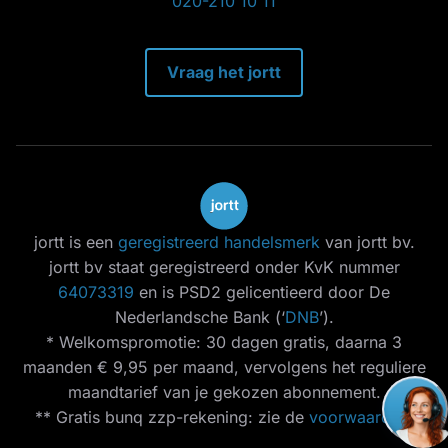
020-210 10 11
Vraag het jortt
jortt is een
geregistreerd handelsmerk
van jortt bv.
jortt bv staat geregistreerd onder KvK nummer
64073319
en is PSD2 gelicentieerd door De
Nederlandsche Bank (‘
DNB
’).
* Welkomspromotie: 30 dagen gratis, daarna 3
maanden € 9,95 per maand, vervolgens het reguliere
maandtarief van je gekozen abonnement.
** Gratis bunq zzp-rekening: zie de
voorwaarden
.