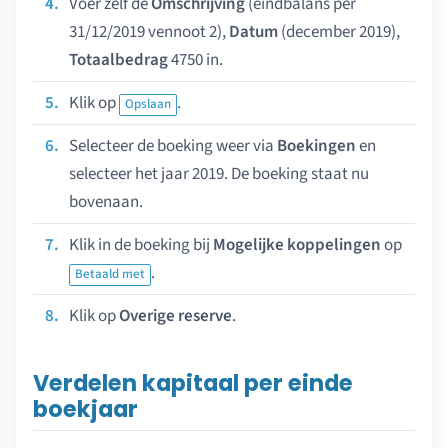
Voer zelf de
Omschrijving
(eindbalans per
31/12/2019 vennoot 2),
Datum
(december 2019),
Totaalbedrag
4750 in.
Klik op
.
Opslaan
Selecteer de boeking weer via
Boekingen
en
selecteer het jaar 2019. De boeking staat nu
bovenaan.
Klik in de boeking bij
Mogelijke koppelingen
op
.
Betaald met
Klik op
Overige reserve
.
Verdelen kapitaal per einde
boekjaar