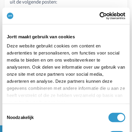
uit de volgende posten:
Opbrengsten € 11.500 (helft van de Opbrengsten 2020) -
kosten € 7.500 (helft van de kosten 2020) -
privéopnamen € 300 = € 3.700.
Jortt maakt gebruik van cookies
Deze website gebruikt cookies om content en
Je doet niets met het saldo wat bij
Overige reserves
advertenties te personaliseren, om functies voor social
staat; dit heb je al verdeeld in de vorige stap.
media te bieden en om ons websiteverkeer te
analyseren. Ook delen we informatie over uw gebruik van
Deze getallen leveren het volgende plaatje op:
onze site met onze partners voor social media,
adverteren en analyse. Deze partners kunnen deze
gegevens combineren met andere informatie die u aan ze
heeft verstrekt of die ze hebben verzameld op basis van
uw gebruik van hun services.
Toestemmingsselectie
Noodzakelijk