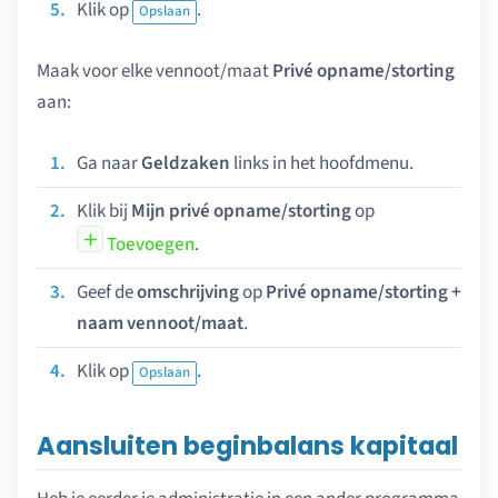
Klik op
.
Opslaan
Maak voor elke vennoot/maat
Privé opname/storting
aan:
Ga naar
Geldzaken
links in het hoofdmenu.
Klik bij
Mijn privé opname/storting
op
Toevoegen
.
Geef de
omschrijving
op
Privé opname/storting +
naam vennoot/maat
.
Klik op
.
Opslaan
Aansluiten beginbalans kapitaal