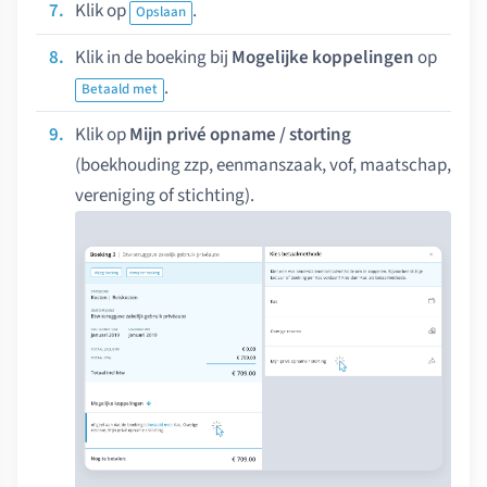
Klik op
.
Opslaan
Klik in de boeking bij
Mogelijke koppelingen
op
.
Betaald met
Klik op
Mijn privé opname / storting
(boekhouding zzp, eenmanszaak, vof, maatschap,
vereniging of stichting).