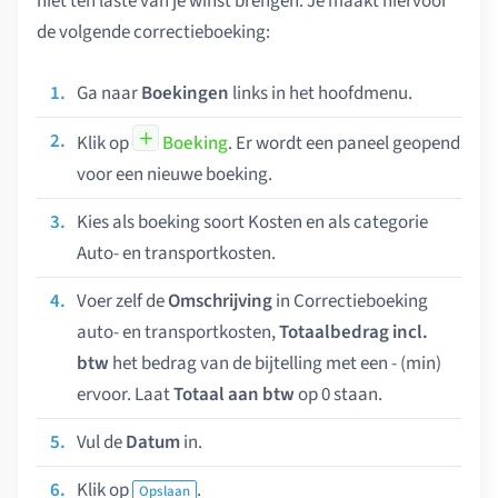
niet ten laste van je winst brengen. Je maakt hiervoor
de volgende correctieboeking:
Ga naar
Boekingen
links in het hoofdmenu.
Klik op
Boeking
. Er wordt een paneel geopend
voor een nieuwe boeking.
Kies als boeking soort Kosten en als categorie
Auto- en transportkosten.
Voer zelf de
Omschrijving
in Correctieboeking
auto- en transportkosten,
Totaalbedrag incl.
btw
het bedrag van de bijtelling met een - (min)
ervoor. Laat
Totaal aan btw
op 0 staan.
Vul de
Datum
in.
Klik op
.
Opslaan