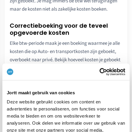
zijn geboekt. Je mag immers de btw wel terugvragen
maar de kosten niet als zakelijke kosten boeken.
Correctieboeking voor de teveel
opgevoerde kosten
Elke btw-periode maak je een boeking waarmee je alle
kosten die op Auto- en transportkosten zijn geboekt,
overboekt naar privé. Bekijk hoeveel kosten je geboekt
hebt op Auto- en transportkosten:
Ga naar
Rapporten
en klik op
Winst-en-
verliesrekening
.
Jortt maakt gebruik van cookies
Deze website gebruikt cookies om content en
Stel de juiste periode in door op het jaartal te
advertenties te personaliseren, om functies voor social
klikken.
media te bieden en om ons websiteverkeer te
analyseren. Ook delen we informatie over uw gebruik van
Neem het bedrag over dat bij Kosten > Auto- en
onze site met onze partners voor social media,