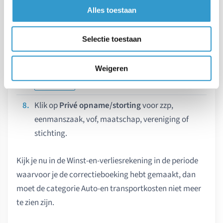
met een - ervoor. Laat
Totaal aan btw
op 0 staan.
Alles toestaan
Vul de
Datum
in.
Selectie toestaan
Klik op
.
Opslaan
Weigeren
Klik in de boeking bij
Mogelijke koppelingen
op
.
Betaald met
Klik op
Privé opname/storting
voor zzp,
eenmanszaak, vof, maatschap, vereniging of
stichting.
Kijk je nu in de Winst-en-verliesrekening in de periode
waarvoor je de correctieboeking hebt gemaakt, dan
moet de categorie Auto-en transportkosten niet meer
te zien zijn.